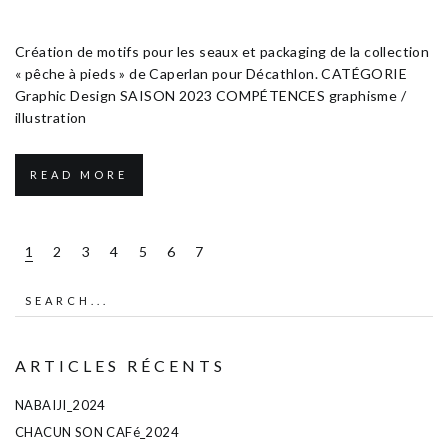
Octobre 30, 2023
Textile Design
Création de motifs pour les seaux et packaging de la collection
« pêche à pieds » de Caperlan pour Décathlon. CATÉGORIE
Graphic Design SAISON 2023 COMPÉTENCES graphisme /
illustration
READ MORE
1
2
3
4
5
6
7
ARTICLES RÉCENTS
NABAIJI_2024
CHACUN SON CAFé_2024